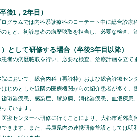
卒後
，
年目）
1
2
プログラムでは内科系診療科のローテート中に総合診療
督のもと、初診患者の病歴聴取を担当し、必要な検査、
ト）として研修する場合（
卒後
年目以降）
3
診患者の病歴聴取を行い、必要な検査、治療計画を立て
院において、総合内科（再診枠）および総合診療セン
をはじめとした近隣の医療機関からの紹介患者が多く、
、循環器疾患、感染症、膠原病、消化器疾患、血液疾患
扱っています。
医療センターへ研修に行くことにより、大都市近郊高
aseを経験できます。また、兵庫県内の連携研修施設として