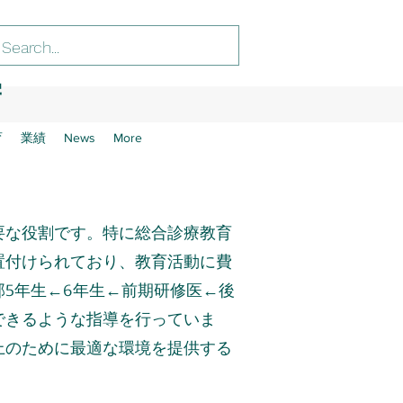
学
育
業績
News
More
要な役割です。特に総合診療教育
置付けられており、教育活動に費
部
年生←
年生←前期研修医←
後
5
6
できるような指導を行っていま
上のために最適な環境を提供する